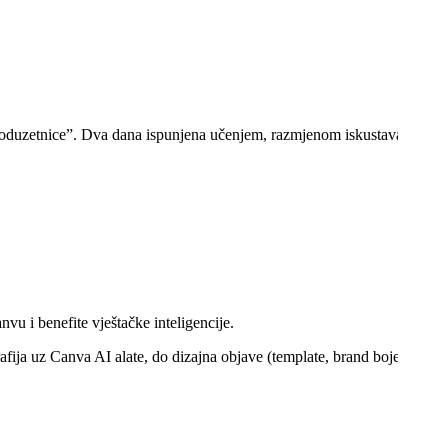
 poduzetnice”. Dva dana ispunjena učenjem, razmjenom iskustava i konk
u i benefite vještačke inteligencije.
fija uz Canva AI alate, do dizajna objave (template, brand boje i fontov