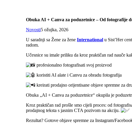
Obuka AI + Canva za poduzetnice – Od fotografije d
Novosti
5 ožujka, 2026
U saradnji sa Žene za žene
International
u Sist’Her cen
radom.
Učesnice su imale priliku da kroz praktičan rad nauče ka
profesionalno fotografisati svoj proizvod
koristiti AI alate i Canvu za obradu fotografija
kreirati prodajno orijentisane objave spremne za d
Obuka „AI + Canva za poduzetnice“ okupila je poduzetnice
Kroz praktičan rad prošle smo cijeli proces: od fotografis
prodajnog teksta s jasnim CTA pozivom na akciju.
Rezultat? Gotove objave spremne za Instagram/Faceboo