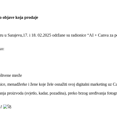
o objave koja prodaje
tru u Sarajevu,17. i 18. 02.2025 održane su radionice “AI + Canva za
ko:
ruštvene mreže
, menadžerke i žene koje žele osnažiti svoj digitalni marketing uz Canv
anja proizvoda (svjetlo, kadar, pozadina), preko brzog uređivanja fotogra
k!